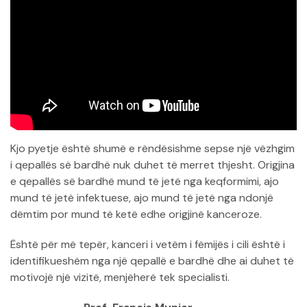
Kjo pyetje është shumë e rëndësishme sepse një vëzhgim
i qepallës së bardhë nuk duhet të merret thjesht. Origjina
e qepallës së bardhë mund të jetë nga keqformimi, ajo
mund të jetë infektuese, ajo mund të jetë nga ndonjë
dëmtim por mund të ketë edhe origjinë kanceroze.
Është për më tepër, kanceri i vetëm i fëmijës i cili është i
identifikueshëm nga një qepallë e bardhë dhe ai duhet të
motivojë një vizitë, menjëherë tek specialisti.