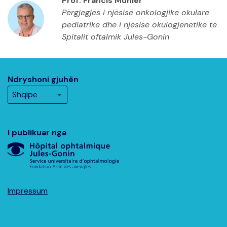
Prof. Francis Munier
Përgjegjës i njësisë onkologjike okulare
pediatrike dhe i njësisë okulogjenetike të
Spitalit oftalmik Jules-Gonin
Ndryshoni gjuhën
I publikuar nga
Impressum