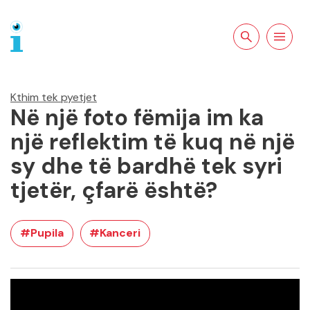
Kërkoni tek
Lundroni
faqja
Kthim tek pyetjet
Në një foto fëmija im ka
një reflektim të kuq në një
sy dhe të bardhë tek syri
tjetër, çfarë është?
#Pupila
#Kanceri