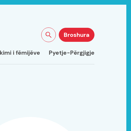
Broshura
Kërkoni tek faqja
kimi i fëmijëve
Pyetje-Përgjigje