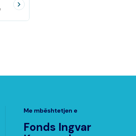
e
Me mbështetjen e
Fonds Ingvar