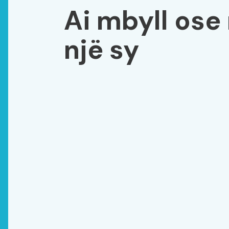
Ai mbyll os
një sy