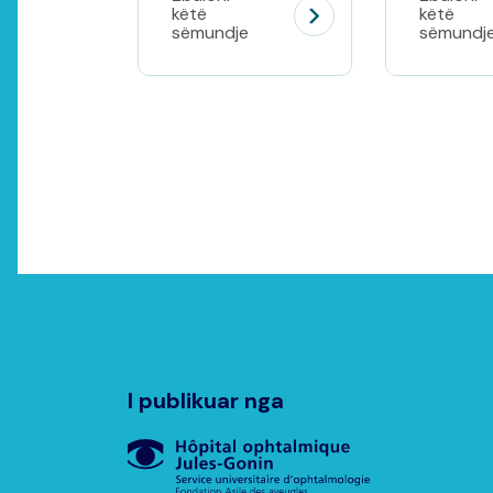
këtë
këtë
sëmundje
sëmundj
I publikuar nga