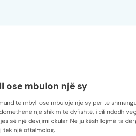
ll ose mbulon një sy
 mund të mbyll ose mbulojë një sy për të shmang
, domethënë një shikim të dyfishtë, i cili ndodh ve
jes së një devijimi okular. Ne ju këshillojmë ta dër
j tek një oftalmolog.