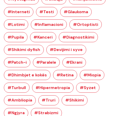
#Interneti
#Testi
#Glaukoma
#Lotimi
#Inflamacioni
#Ortoptisti
#Pupila
#Kanceri
#Diagnostikimi
#Shikimi dyfish
#Devijimi i syve
#Patch-i
#Paralele
#Ekrani
#Dhimbjet e kokës
#Retina
#Miopia
#Turbull
#Hipermetropia
#Syzet
#Ambliopia
#Truri
#Shikimi
#Ngjyra
#Strabizmi