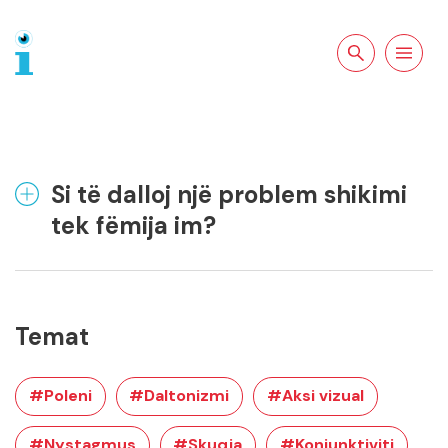
Kërkoni tek
Lundroni
faqja
Si të dalloj një problem shikimi
tek fëmija im?
Temat
#Poleni
#Daltonizmi
#Aksi vizual
#Nystagmus
#Skuqja
#Konjunktiviti