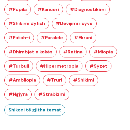
#Pupila
#Kanceri
#Diagnostikimi
#Shikimi dyfish
#Devijimi i syve
#Patch-i
#Paralele
#Ekrani
#Dhimbjet e kokës
#Retina
#Miopia
#Turbull
#Hipermetropia
#Syzet
#Ambliopia
#Truri
#Shikimi
#Ngjyra
#Strabizmi
Shikoni të gjitha temat