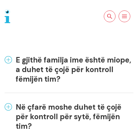
Kërkoni tek
Lundroni
faqja
E gjithë familja ime është miope,
a duhet të çojë për kontroll
fëmijën tim?
Në çfarë moshe duhet të çojë
për kontroll për sytë, fëmijën
tim?