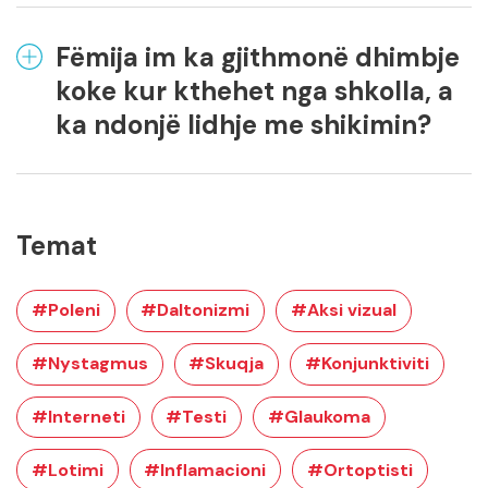
Fëmija im ka gjithmonë dhimbje
koke kur kthehet nga shkolla, a
ka ndonjë lidhje me shikimin?
Temat
#Poleni
#Daltonizmi
#Aksi vizual
#Nystagmus
#Skuqja
#Konjunktiviti
#Interneti
#Testi
#Glaukoma
#Lotimi
#Inflamacioni
#Ortoptisti