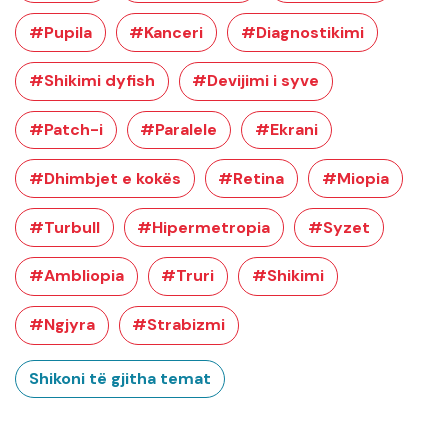
#Pupila
#Kanceri
#Diagnostikimi
#Shikimi dyfish
#Devijimi i syve
#Patch-i
#Paralele
#Ekrani
#Dhimbjet e kokës
#Retina
#Miopia
#Turbull
#Hipermetropia
#Syzet
#Ambliopia
#Truri
#Shikimi
#Ngjyra
#Strabizmi
Shikoni të gjitha temat