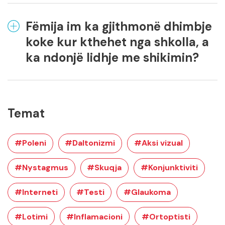
Fëmija im ka gjithmonë dhimbje
koke kur kthehet nga shkolla, a
ka ndonjë lidhje me shikimin?
Temat
#Poleni
#Daltonizmi
#Aksi vizual
#Nystagmus
#Skuqja
#Konjunktiviti
#Interneti
#Testi
#Glaukoma
#Lotimi
#Inflamacioni
#Ortoptisti