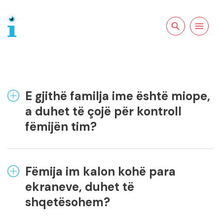
Kërkoni tek
Lundroni
faqja
E gjithë familja ime është miope,
a duhet të çojë për kontroll
fëmijën tim?
Fëmija im kalon kohë para
ekraneve, duhet të
shqetësohem?